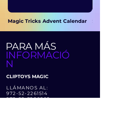
Magic Tricks Advent Calendar
Secret Magic
PARA MÁS
INFORMACIÓ
N
CLIPTOYS MAGIC
LLÁMANOS AL:
972-52-2261514
972-52-3286262
O DEJA UN MENSAJE