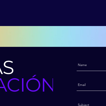
ÁS
ACIÓN