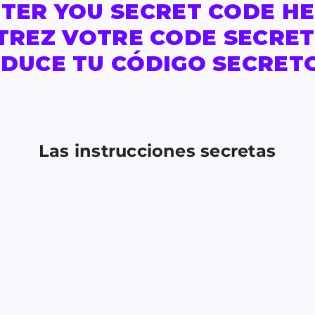
TER YOU SECRET CODE H
TREZ VOTRE CODE SECRET 
DUCE TU CÓDIGO SECRET
Las instrucciones secretas