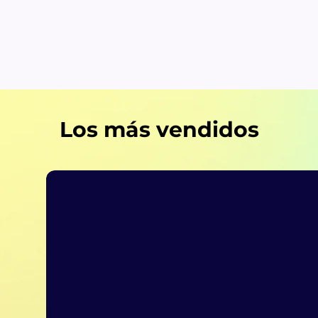
Los más vendidos