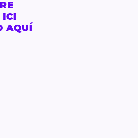
ERE
ICI
O AQUÍ