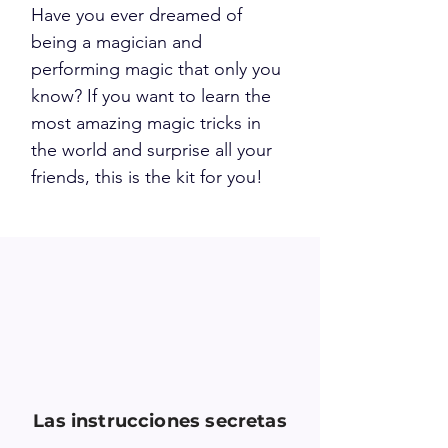
Have you ever dreamed of
being a magician and
performing magic that only you
know? If you want to learn the
most amazing magic tricks in
the world and surprise all your
friends, this is the kit for you!
ENTER YOU SECRET CODE HERE
ENTREZ VOTRE CODE SECRET ICI
INTRODUCE TU CÓDIGO SECRETO AQUÍ
Las instrucciones secretas