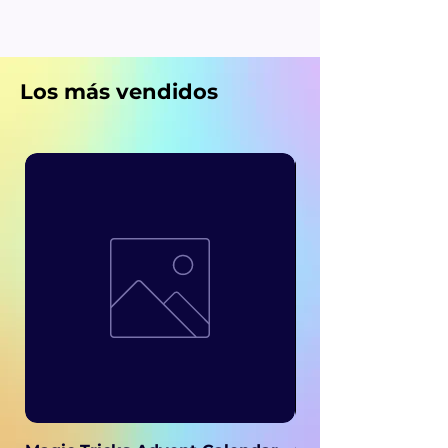
Los más vendidos