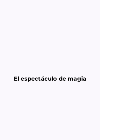
El espectáculo de magia