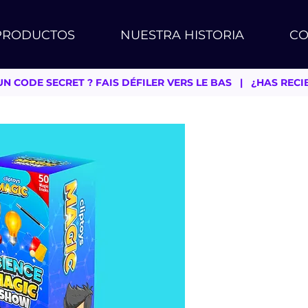
PRODUCTOS
NUESTRA HISTORIA
CO
ÇU UN CODE SECRET ? FAIS DÉFILER VERS LE BAS   |   ¿HAS