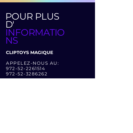
POUR PLUS
D'
INFORMATIO
NS
CLIPTOYS MAGIQUE
APPELEZ-NOUS AU:
972-52-2261514
972-52-3286262
OU LAISSER UN MESSAGE