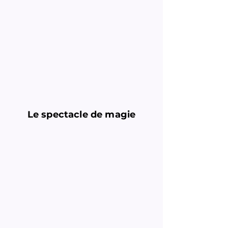
Le spectacle de magie