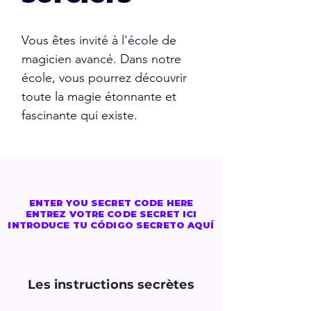
Vous êtes invité à l'école de
magicien avancé. Dans notre
école, vous pourrez découvrir
toute la magie étonnante et
fascinante qui existe.
ENTER YOU SECRET CODE HERE
ENTREZ VOTRE CODE SECRET ICI
INTRODUCE TU CÓDIGO SECRETO AQUÍ
Les instructions secrètes