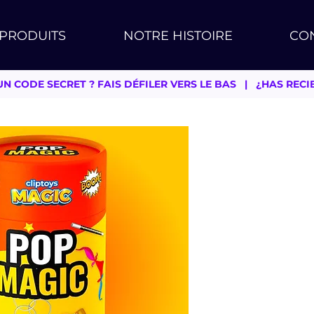
PRODUITS
NOTRE HISTOIRE
CO
ÇU UN CODE SECRET ? FAIS DÉFILER VERS LE BAS   |   ¿HAS