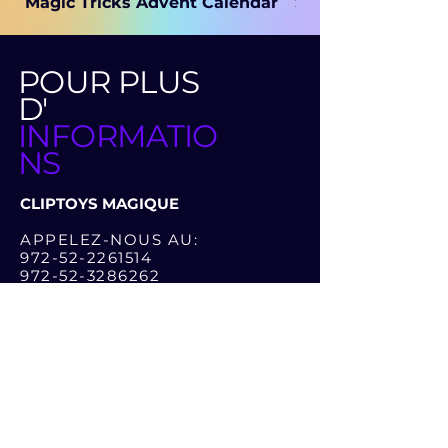
Magic Tricks Advent Calendar
Secret Magic
POUR PLUS
D'
INFORMATIO
NS
CLIPTOYS MAGIQUE
APPELEZ-NOUS AU:
972-52-2261514
972-52-3286262
OU LAISSER UN MESSAGE