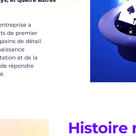
ays, et quatre autres
entreprise a
its de premier
asins de détail.
naissance
ation et de la
 de répondre
é.
Histoire