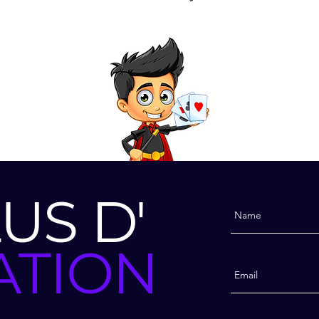
US D'
ATIONS