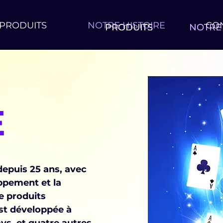
PRODUITS
NOTRE HISTOIRE
CO
PRODUITS
PRODUITS
PRODUITS
NOTRE 
NOTRE 
NOTRE 
E
depuis 25 ans, avec
ppement et la
e produits
est développée à