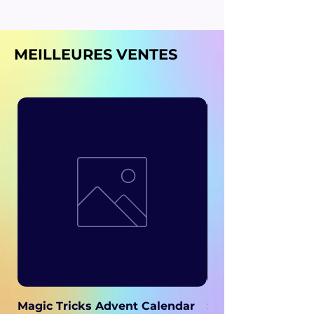
MEILLEURES VENTES
Magic Tricks Advent Calendar
Secret Magic