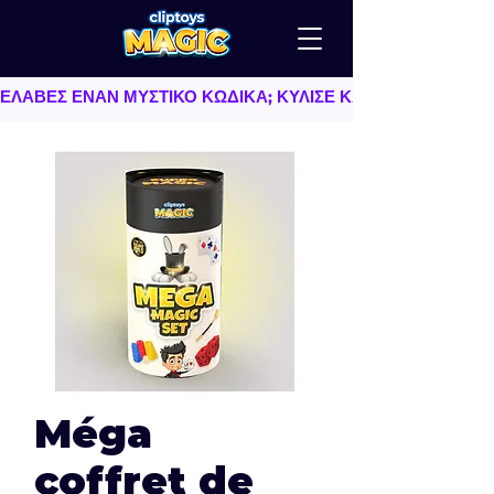
ΕΛΑΒΕΣ ΕΝΑΝ ΜΥΣΤΙΚΟ ΚΩΔΙΚΑ; ΚΥΛΙΣΕ ΚΑΤΩ   |   TU AS
Méga
coffret de