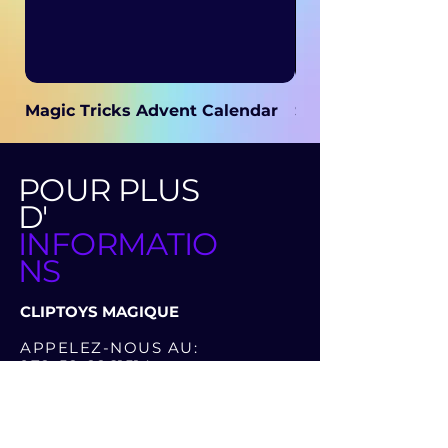
Magic Tricks Advent Calendar
Secret Magic
POUR PLUS
D'
INFORMATIO
NS
CLIPTOYS MAGIQUE
APPELEZ-NOUS AU:
972-52-2261514
972-52-3286262
OU LAISSER UN MESSAGE