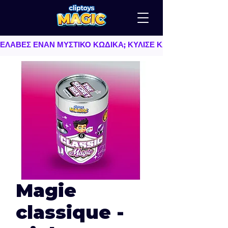
ΕΛΑΒΕΣ ΕΝΑΝ ΜΥΣΤΙΚΟ ΚΩΔΙΚΑ; ΚΥΛΙΣΕ ΚΑΤΩ   |   TU AS
Magie
classique -