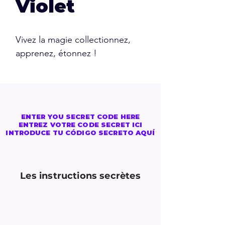
Violet
Vivez la magie collectionnez,
apprenez, étonnez !
ENTER YOU SECRET CODE HERE
ENTREZ VOTRE CODE SECRET ICI
INTRODUCE TU CÓDIGO SECRETO AQUÍ
Les instructions secrètes