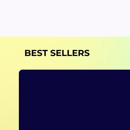
BEST SELLERS