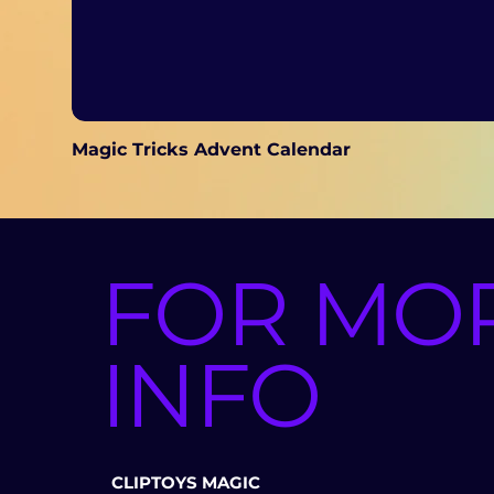
Magic Tricks Advent Calendar
FOR MO
INFO
CLIPTOYS MAGIC