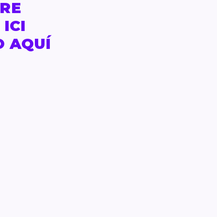
ERE
ICI
O AQUÍ