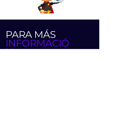
PARA MÁS
INFORMACIÓ
N
CLIPTOYS MAGIC
LLÁMANOS AL:
972-52-2261514
972-52-3286262
O DEJA UN MENSAJE